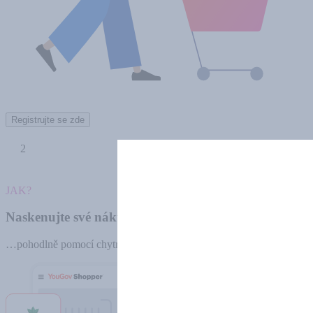
Registrujte se zde
2
JAK?
Naskenujte své nákupy
…pohodlně pomocí chytrého telefonu.