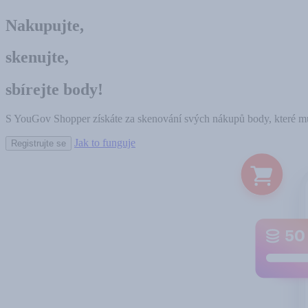
Domů
Download
Nakupujte,
skenujte,
sbírejte body!
S YouGov Shopper získáte za skenování svých nákupů body, které m
Jak to funguje
Registrujte se