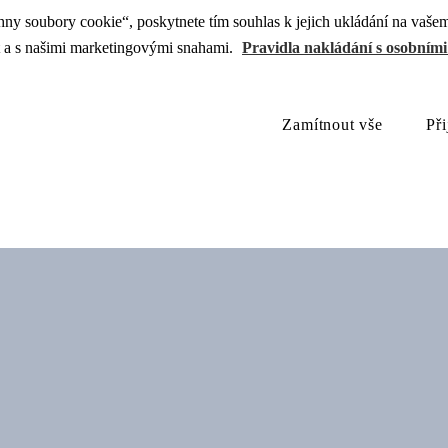
ny soubory cookie“, poskytnete tím souhlas k jejich ukládání na vašem
at a s našimi marketingovými snahami.
Pravidla nakládání s osobními
Zamítnout vše
Př