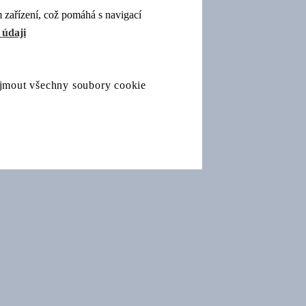
 zařízení, což pomáhá s navigací
 údaji
ijmout všechny soubory cookie