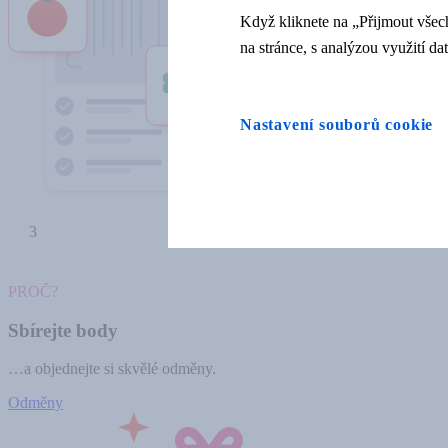
Když kliknete na „Přijmout všech
na stránce, s analýzou využití d
Nastavení souborů cookie
3
PROČ?
Sbírejte body
…a objednejte si skvělé odměny.
Odměny