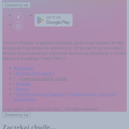
Zarejestruj się
YouGov Shopper to prężnie działająca społeczność ponad 130 000
europejskich gospodarstw domowych. Od ponad 60 lat uczestnicy
badania konsumenckiego regularnie przekazują informacje o swoich
zakupach kształtując rynek FMCG.
Regulamin
|
Polityka Prywatności
|
Ustawienia plików cookie
|
Kontakt
|
Imprint
|
Współpracujesz z YouGov?
Współpracujesz z YouGov?
Kliknij tutaj
Copyright ©
2026 YouGov PLC. All rights reserved
Zarejestruj się
Zaczekaj chwilę...