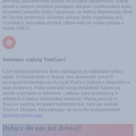
powstają zaawansowane analizy zwyczajów zakupowych. Biorąc
udział w naszym projekcie pomagasz sklepom i producentom lepiej
zrozumieć potrzeby rynku i sprawiasz, że trafniej dopasowują ofertę
do Twoich preferencji. Również ankiety, które wypełniają nasi
Uczestnicy, pozwalają uzyskać odpowiedzi na ważne pytania o
branżę FMCG.
Jesteśmy częścią YouGov!
Czyli międzynarodowej firmy zajmującej się badaniami rynku i
opinii. Doświadczenie w branży oraz stosowanie nowych
rozwiązań technologicznych czyni YouGov jednym z ekspertów w
skali światowej. Firma prowadzi swoją działalność badawczą
przede wszystkim w internecie - miliony ludzi uczestniczą w
ankietach o bardzo różnorodnej tematyce. Ważną pozycję w
YouGov zajmują też panele konsumenckie, takie jak właśnie
YouGov Shopper, koncentrujące się na rynku konsumenckim.
shopper.yougov.com
.
Dołącz do nas już dzisiaj!